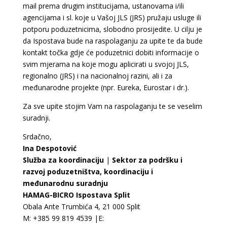
mail prema drugim institucijama, ustanovama i/ili
agencijama i sl. koje u Vašoj JLS (JRS) pružaju usluge ili
potporu poduzetnicima, slobodno prosijedite. U cilju je
da Ispostava bude na raspolaganju za upite te da bude
kontakt točka gdje će poduzetnici dobiti informacije o
svim mjerama na koje mogu aplicirati u svojoj JLS,
regionalno (JRS) i na nacionalnoj razini, ali i za
međunarodne projekte (npr. Eureka, Eurostar i dr.).
Za sve upite stojim Vam na raspolaganju te se veselim
suradnji.
Srdačno,
Ina Despotović
Služba za koordinaciju
|
Sektor za podršku i
razvoj poduzetništva, koordinaciju i
međunarodnu suradnju
HAMAG-BICRO Ispostava Split
Obala Ante Trumbića 4, 21 000 Split
M: +385 99 819 4539 |E: