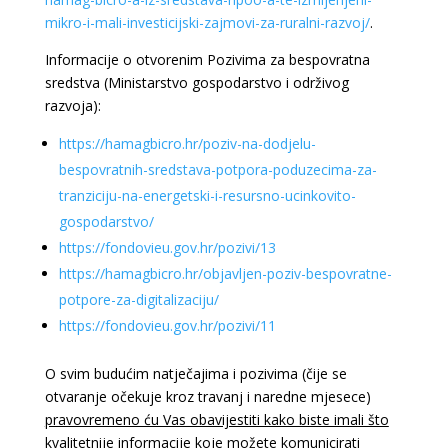
mikro-i-mali-
investicijski-zajmovi-za-
ruralni-razvoj/
.
Informacije o otvorenim Pozivima za bespovratna
sredstva (Ministarstvo gospodarstvo i održivog
razvoja):
https://hamagbicro.hr/poziv-na-dodjelu-
bespovratnih-sredstava-potpora-poduzecima-za-
tranziciju-na-energetski-i-resursno-ucinkovito-
gospodarstvo/
https://fondovieu.gov.hr/pozivi/13
https://hamagbicro.hr/objavljen-poziv-bespovratne-
potpore-za-digitalizaciju/
https://fondovieu.gov.hr/pozivi/11
O svim budućim natječajima i pozivima (čije se
otvaranje očekuje kroz travanj i naredne mjesece)
pravovremeno ću Vas obavijestiti kako biste imali što
kvalitetnije informacije
koje možete komunicirati