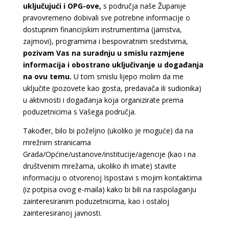
uključujući i OPG-ove,
s područja naše Županije
pravovremeno dobivali sve potrebne informacije o
dostupnim financijskim instrumentima (jamstva,
zajmovi), programima i bespovratnim sredstvima,
pozivam Vas na suradnju u smislu razmjene
informacija i obostrano uključivanje u događanja
na ovu temu.
U tom smislu lijepo molim da me
uključite (pozovete kao gosta, predavača ili sudionika)
u aktivnosti i događanja koja organizirate prema
poduzetnicima s Vašega područja.
Također, bilo bi poželjno (ukoliko je moguće) da na
mrežnim stranicama
Grada/Općine/ustanove/institucije/agencije (kao i na
društvenim mrežama, ukoliko ih imate) stavite
informaciju o otvorenoj Ispostavi s mojim kontaktima
(iz potpisa ovog e-maila) kako bi bili na raspolaganju
zainteresiranim poduzetnicima, kao i ostaloj
zainteresiranoj javnosti.