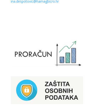
ina.despotovic@hamagbicro.hr