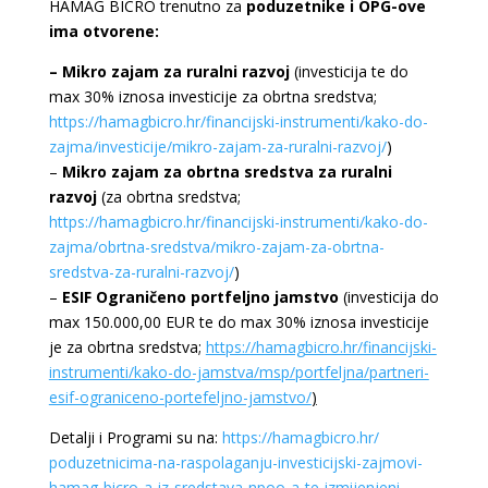
HAMAG BICRO trenutno za
poduzetnike i OPG-ove
ima otvorene:
–
Mikro zajam za ruralni razvoj
(investicija te do
max 30% iznosa investicije za obrtna sredstva;
https://hamagbicro.hr/financijski-instrumenti/kako-do-
zajma/investicije/mikro-zajam-za-ruralni-razvoj/
)
–
Mikro zajam za obrtna sredstva za ruralni
razvoj
(za obrtna sredstva;
https://hamagbicro.hr/financijski-instrumenti/kako-do-
zajma/obrtna-sredstva/mikro-zajam-za-obrtna-
sredstva-za-ruralni-razvoj/
)
–
ESIF Ograničeno portfeljno jamstvo
(investicija do
max 150.000,00 EUR te do max 30% iznosa investicije
je za obrtna sredstva;
https://hamagbicro.hr/financijski-
instrumenti/kako-do-jamstva/msp/portfeljna/partneri-
esif-ograniceno-portefeljno-jamstvo/
)
Detalji i Programi su na:
https://hamagbicro.hr/
poduzetnicima-na-raspolaganju-
investicijski-zajmovi-
hamag-
bicro-a-iz-sredstava-npoo-a-
te-izmijenjeni-