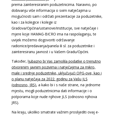
prema zainteresiranim poduzetnicima. Naravno, po
dobivanju više informacija o svim natječajima u
mogućnosti sam i održati prezentacije za poduzetnike,
kao i za kolegice i kolege iz
Gradova/Općina/ustanove/institucije, sve natječaje i
mjere koje HAMAG-BICRO ima na raspolaganju, te
uvijek možemo dogovoriti održavanje
radionice/predavanja/panela ili sl. za poduzetnike i
zainteresiranu javnost i u Vašem Gradu/Općini.
Također,
ljubazno bi Vas zamolila podatke o trenutno
otvorenim javnim pozivima i natječajima za mikro,
male i srednje poduzetnike, uključujući OPG-ove, kao i
o planu natječaja za 2022. godinu za Vašu JLS
(odnosno, JRS)
, a kako bi i s naše strane, na jednome
mjestu, mogli poduzetnicima dati informacije i o
potporama koje nude njihove JLS (odnosno njihova
JRS).
Na kraju, ukoliko smatrate važnim proslijediti ovaj e-