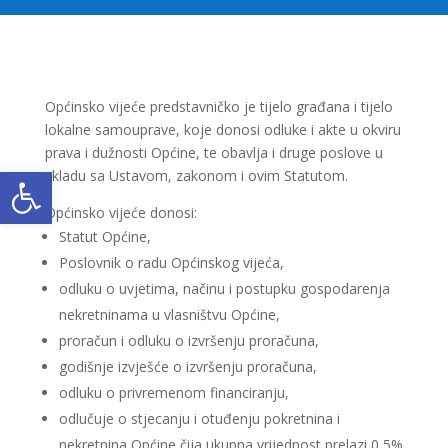
Općinsko vijeće predstavničko je tijelo građana i tijelo
lokalne samouprave, koje donosi odluke i akte u okviru
prava i dužnosti Općine, te obavlja i druge poslove u
Open toolbar
skladu sa Ustavom, zakonom i ovim Statutom.
Općinsko vijeće donosi:
Statut Općine,
Poslovnik o radu Općinskog vijeća,
odluku o uvjetima, načinu i postupku gospodarenja
nekretninama u vlasništvu Općine,
proračun i odluku o izvršenju proračuna,
godišnje izvješće o izvršenju proračuna,
odluku o privremenom financiranju,
odlučuje o stjecanju i otuđenju pokretnina i
nekretnina Općine čija ukupna vrijednost prelazi 0,5%