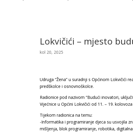
Lokvičići – mjesto bud
kol 20, 2025
Udruga “Žena” u suradnji s Općinom Lokvičići rea
predškolce i osnovnoškolce.
Radionice pod nazivom “Budući inovatori, uključ
Vijećnice u Općini Lokvičići od 11. – 19. kolovoz
Tijekom radionica na temu:
-Informatika i programiranje djeca su usvojila 
mišljenja, blok programiranje, robotika, digitaln