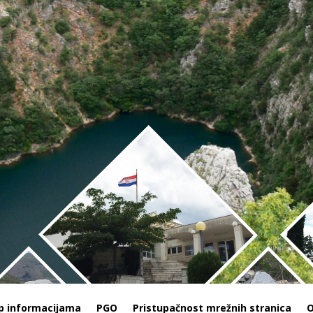
p informacijama
PGO
Pristupačnost mrežnih stranica
O