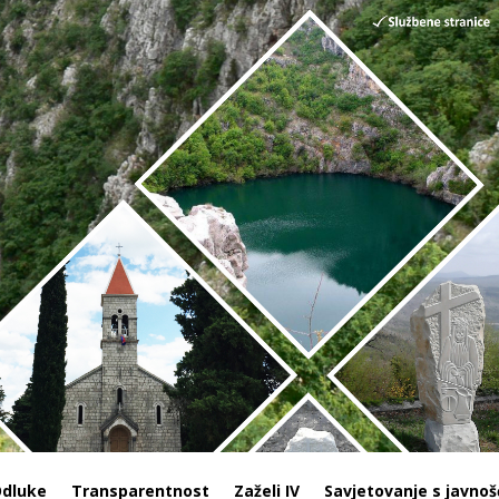
dluke
Transparentnost
Zaželi IV
Savjetovanje s javnoš