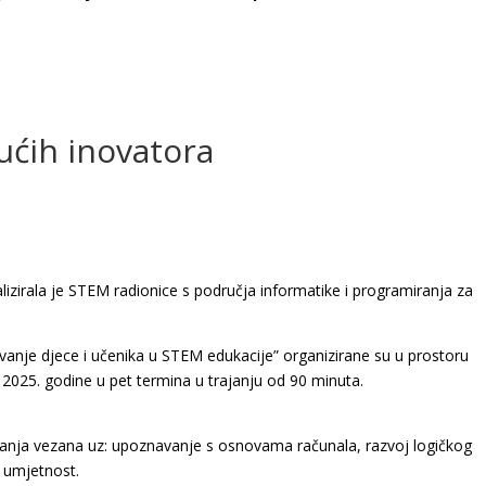
ućih inovatora
lizirala je STEM radionice s područja informatike i programiranja za
ivanje djece i učenika u STEM edukacije” organizirane su u prostoru
a 2025. godine u pet termina u trajanju od 90 minuta.
znanja vezana uz: upoznavanje s osnovama računala, razvoj logičkog
a umjetnost.