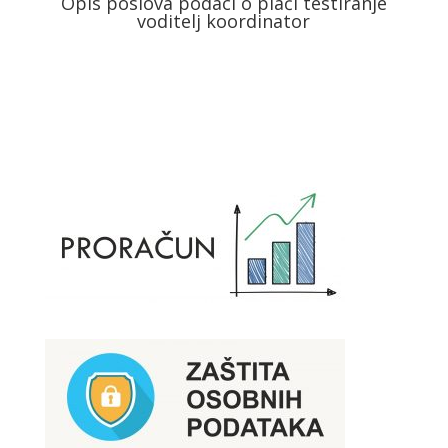
Opis poslova podaci o plaći testiranje
voditelj koordinator