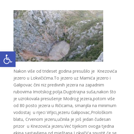
Open toolbar
Nakon više od trideset godina presušilo je Knezovića
jezero u Lokvičićima.To jezero uz Mamića jezero i
Galipovac čini niz predivnih jezera na zapadnim
rubovima Imotskog polja.Dugotrajna suša,nakon što
je uzrokovala presušenje Modrog jezera,potom više
od 80 posto jezera u Ričicama, smanjila na minimum
vodostaj u rijeci Vrljici,jezeru Galipovac,Prološkom
blatu, Crvenom jezeru,učinila je još jedan čudesan
prizor u Knezovića jezeru.Već tijekom ovoga tjedna
ekipa sastavljena od mještana Lokvičića spustit će se