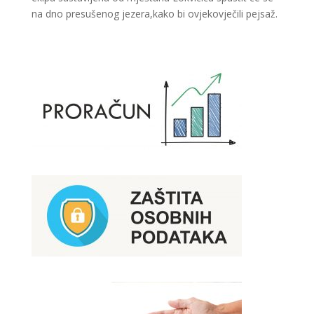
na dno presušenog jezera,kako bi ovjekovječili pejsaž.