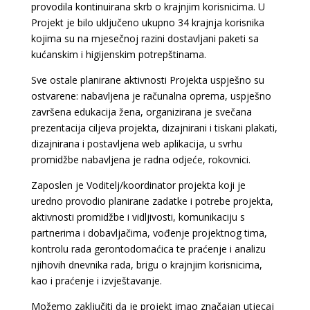
provodila kontinuirana skrb o krajnjim korisnicima. U
Projekt je bilo uključeno ukupno 34 krajnja korisnika
kojima su na mjesečnoj razini dostavljani paketi sa
kućanskim i higijenskim potrepštinama.
Sve ostale planirane aktivnosti Projekta uspješno su
ostvarene: nabavljena je računalna oprema, uspješno
završena edukacija žena, organizirana je svečana
prezentacija ciljeva projekta, dizajnirani i tiskani plakati,
dizajnirana i postavljena web aplikacija, u svrhu
promidžbe nabavljena je radna odjeće, rokovnici.
Zaposlen je Voditelj/koordinator projekta koji je
uredno provodio planirane zadatke i potrebe projekta,
aktivnosti promidžbe i vidljivosti, komunikaciju s
partnerima i dobavljačima, vođenje projektnog tima,
kontrolu rada gerontodomaćica te praćenje i analizu
njihovih dnevnika rada, brigu o krajnjim korisnicima,
kao i praćenje i izvještavanje.
Možemo zaključiti da je projekt imao značajan utjecaj