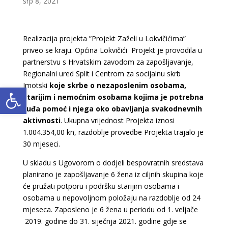
srp 8, 2021
Realizacija projekta ”Projekt Zaželi u Lokvičićima”
priveo se kraju. Općina Lokvičići Projekt je provodila u
partnerstvu s Hrvatskim zavodom za zapošljavanje,
Regionalni ured Split i Centrom za socijalnu skrb
Imotski
koje skrbe o nezaposlenim osobama,
Open toolbar
starijim i nemoćnim osobama kojima je potrebna
tuđa pomoć i njega oko obavljanja svakodnevnih
aktivnosti
. Ukupna vrijednost Projekta iznosi
1.004.354,00 kn, razdoblje provedbe Projekta trajalo je
30 mjeseci.
U skladu s Ugovorom o dodjeli bespovratnih sredstava
planirano je zapošljavanje 6 žena iz ciljnih skupina koje
će pružati potporu i podršku starijim osobama i
osobama u nepovoljnom položaju na razdoblje od 24
mjeseca. Zaposleno je 6 žena u periodu od 1. veljače
2019. godine do 31. siječnja 2021. godine gdje se